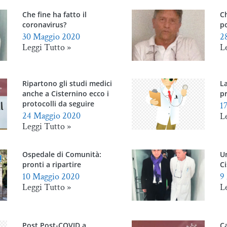
Che fine ha fatto il
Ch
coronavirus?
po
30 Maggio 2020
2
Leggi Tutto »
L
Ripartono gli studi medici
La
anche a Cisternino ecco i
pr
protocolli da seguire
1
24 Maggio 2020
L
Leggi Tutto »
Ospedale di Comunità:
U
pronti a ripartire
Ci
10 Maggio 2020
9
Leggi Tutto »
L
Post Post-COVID a
Ca