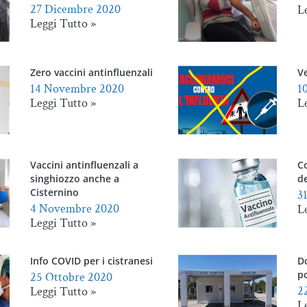
27 Dicembre 2020
L
Leggi Tutto »
Zero vaccini antinfluenzali
Ve
14 Novembre 2020
1
Leggi Tutto »
L
Vaccini antinfluenzali a
C
singhiozzo anche a
d
Cisternino
3
4 Novembre 2020
L
Leggi Tutto »
Info COVID per i cistranesi
D
po
25 Ottobre 2020
2
Leggi Tutto »
L