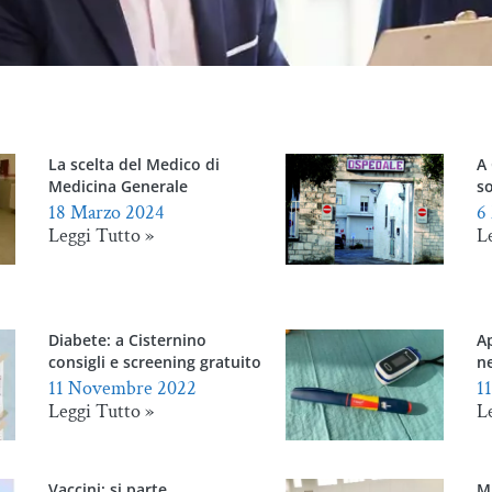
La scelta del Medico di
A
Medicina Generale
so
18 Marzo 2024
6
Leggi Tutto »
L
Diabete: a Cisternino
A
consigli e screening gratuito
ne
11 Novembre 2022
1
Leggi Tutto »
L
Vaccini: si parte
M