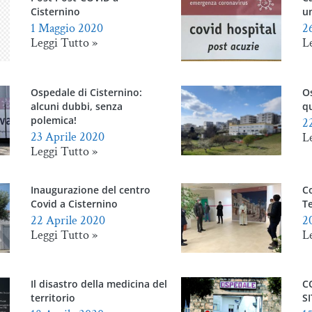
Cisternino
un
1 Maggio 2020
2
Leggi Tutto »
L
Ospedale di Cisternino:
Os
alcuni dubbi, senza
q
polemica!
2
23 Aprile 2020
L
Leggi Tutto »
Inaugurazione del centro
Co
Covid a Cisternino
Te
22 Aprile 2020
2
Leggi Tutto »
L
Il disastro della medicina del
C
territorio
S