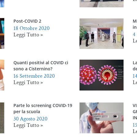
Post-COVID 2
M
in
18 Ottobre 2020
4
Leggi Tutto »
L
Quanti positivi al COVID ci
L
sono a Cisternino?
de
16 Settembre 2020
1
Leggi Tutto »
L
Parte lo screening COVID-19
V
per la scuola
G
IN
30 Agosto 2020
1
Leggi Tutto »
L