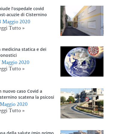
iude l’ospedale covid
st-acuzie di Cisternino
8 Maggio 2020
eggi Tutto »
 medicina statica e dei
onostici
7 Maggio 2020
eggi Tutto »
n nuovo caso Covid a
sternino scatena la psicosi
 Maggio 2020
eggi Tutto »
sa della salute (mio primo