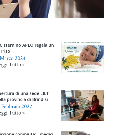
 Cisternino APEO regala un
rriso
 Marzo 2024
eggi Tutto »
pertura di una sede LILT
lla provincia di Brindisi
1 Febbraio 2022
eggi Tutto »
issione compiuta: i medici