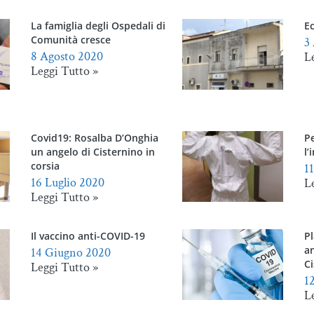
La famiglia degli Ospedali di
E
Comunità cresce
3
8 Agosto 2020
L
Leggi Tutto »
Covid19: Rosalba D’Onghia
Pe
un angelo di Cisternino in
l’
corsia
1
16 Luglio 2020
L
Leggi Tutto »
Il vaccino anti-COVID-19
Pl
an
14 Giugno 2020
C
Leggi Tutto »
1
L