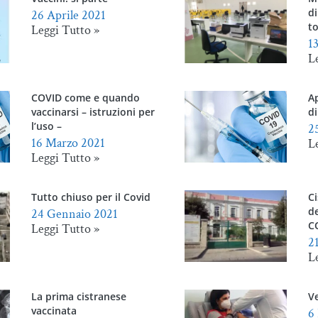
di
26 Aprile 2021
to
Leggi Tutto »
1
L
COVID come e quando
A
vaccinarsi – istruzioni per
di
l’uso –
2
16 Marzo 2021
L
Leggi Tutto »
Tutto chiuso per il Covid
Ci
de
24 Gennaio 2021
C
Leggi Tutto »
2
L
La prima cistranese
Ve
vaccinata
6