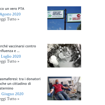
cco un vero PTA
 Agosto 2020
eggi Tutto »
rché vaccinarsi contro
influenza e …
1 Luglio 2020
eggi Tutto »
asmaferesi: tra i donatori
che un cittadino di
isternino
2 Giugno 2020
eggi Tutto »