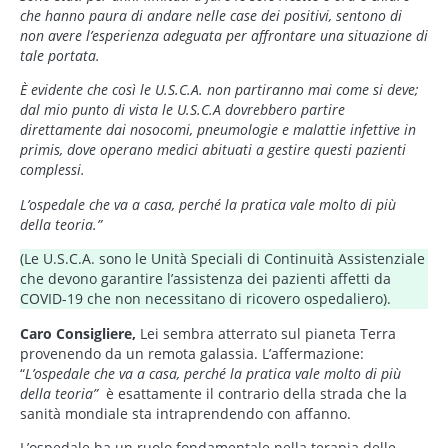
che hanno paura di andare nelle case dei positivi, sentono di
non avere l’esperienza adeguata per affrontare una situazione di
tale portata.
È evidente che così le U.S.C.A. non partiranno mai come si deve;
dal mio punto di vista le U.S.C.A dovrebbero partire
direttamente dai nosocomi, pneumologie e malattie infettive in
primis, dove operano medici abituati a gestire questi pazienti
complessi.
L’ospedale che va a casa, perché la pratica vale molto di più
della teoria.”
(Le U.S.C.A. sono le Unità Speciali di Continuità Assistenziale
che devono garantire l’assistenza dei pazienti affetti da
COVID-19 che non necessitano di ricovero ospedaliero).
Caro Consigliere,
Lei sembra atterrato sul pianeta Terra
provenendo da un remota galassia. L’affermazione:
“
L’ospedale che va a casa, perché la pratica vale molto di più
della teoria”
è esattamente il contrario della strada che la
sanità mondiale sta intraprendendo con affanno.
L’ospedale ha un ruolo fondamentale nella terapia delle