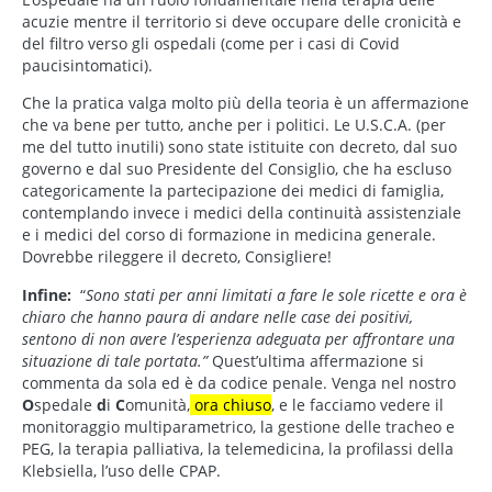
acuzie mentre il territorio si deve occupare delle cronicità e
del filtro verso gli ospedali (come per i casi di Covid
paucisintomatici).
Che la pratica valga molto più della teoria è un affermazione
che va bene per tutto, anche per i politici. Le U.S.C.A. (per
me del tutto inutili) sono state istituite con decreto, dal suo
governo e dal suo Presidente del Consiglio, che ha escluso
categoricamente la partecipazione dei medici di famiglia,
contemplando invece i medici della continuità assistenziale
e i medici del corso di formazione in medicina generale.
Dovrebbe rileggere il decreto, Consigliere!
Infine:
“
Sono stati per anni limitati a fare le sole ricette e ora è
chiaro che hanno paura di andare nelle case dei positivi,
sentono di non avere l’esperienza adeguata per affrontare una
situazione di tale portata.”
Quest’ultima affermazione si
commenta da sola ed è da codice penale. Venga nel nostro
O
spedale
d
i
C
omunità,
ora chiuso
, e le facciamo vedere il
monitoraggio multiparametrico, la gestione delle tracheo e
PEG, la terapia palliativa, la telemedicina, la profilassi della
Klebsiella, l’uso delle CPAP.