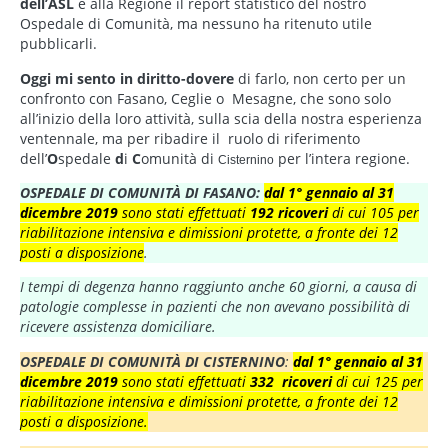
dell’ASL
e alla Regione il report statistico del nostro
Ospedale di Comunità, ma nessuno ha ritenuto utile
pubblicarli.
Oggi mi sento in diritto-dovere
di farlo, non certo per un
confronto con Fasano, Ceglie o Mesagne, che sono solo
all’inizio della loro attività, sulla scia della nostra esperienza
ventennale, ma per ribadire il ruolo di riferimento
dell’
O
spedale
d
i
C
omunità di
per l’intera regione.
Cisternino
OSPEDALE DI COMUNITÀ DI FASANO:
dal 1° gennaio al 31
dicembre 2019
sono stati effettuati
192 ricoveri
di cui 105 per
riabilitazione intensiva e dimissioni protette, a fronte dei 12
posti a disposizione
.
I tempi di degenza hanno raggiunto anche 60 giorni, a causa di
patologie complesse in pazienti che non avevano possibilità di
ricevere assistenza domiciliare.
OSPEDALE DI COMUNITÀ DI CISTERNINO
:
dal 1° gennaio al 31
dicembre 2019
sono stati effettuati
332
ricoveri
di cui 125 per
riabilitazione intensiva e dimissioni protette, a fronte dei 12
posti a disposizione.