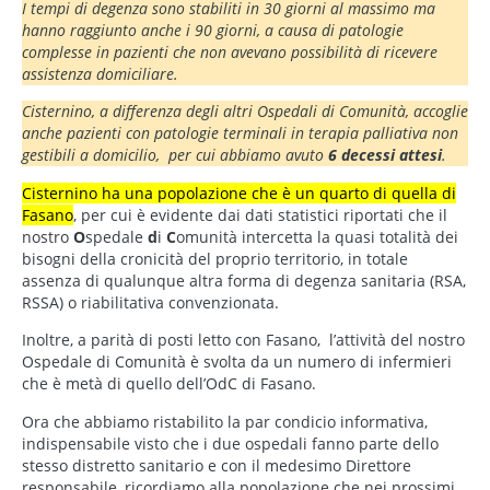
I tempi di degenza sono stabiliti in 30 giorni al massimo ma
hanno raggiunto anche i 90 giorni, a causa di patologie
complesse in pazienti che non avevano possibilità di ricevere
assistenza domiciliare.
Cisternino, a differenza degli altri Ospedali di Comunità, accoglie
anche pazienti con patologie terminali in terapia palliativa non
gestibili a domicilio, per cui abbiamo avuto
6 decessi attesi
.
Cisternino ha una popolazione che è un quarto di quella di
Fasano
, per cui è evidente dai dati statistici riportati che il
nostro
O
spedale
d
i
C
omunità intercetta la quasi totalità dei
bisogni della cronicità del proprio territorio, in totale
assenza di qualunque altra forma di degenza sanitaria (RSA,
RSSA) o riabilitativa convenzionata.
Inoltre, a parità di posti letto con Fasano, l’attività del nostro
Ospedale di Comunità è svolta da un numero di infermieri
che è metà di quello dell’OdC di Fasano.
Ora che abbiamo ristabilito la par condicio informativa,
indispensabile visto che i due ospedali fanno parte dello
stesso distretto sanitario e con il medesimo Direttore
responsabile, ricordiamo alla popolazione che nei prossimi