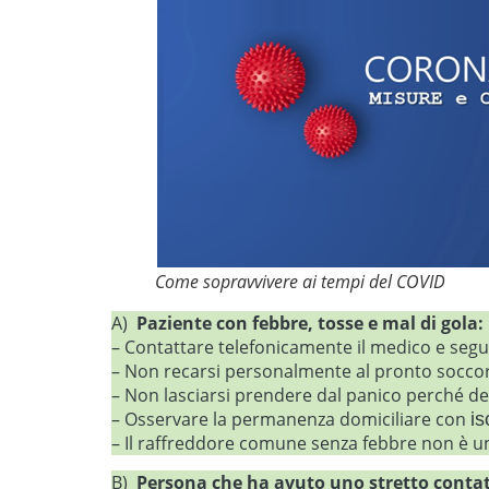
Come sopravvivere ai tempi del COVID
A)
Paziente con febbre, tosse e mal di gola:
– Contattare telefonicamente il medico e segui
– Non recarsi personalmente al pronto soccor
– Non lasciarsi prendere dal panico perché dec
– Osservare la permanenza domiciliare con
i
– Il raffreddore comune senza febbre non è un
B)
Persona che ha avuto uno stretto contat