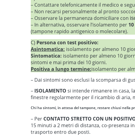
– Contattare telefonicamente il medico e segui
– Non recarsi personalmente al pronto soccor
– Osservare la permanenza domiciliare con
i
– In alternativa, osservare l’isolamento per
10
(tampone rapido antigenico o molecolare).
C)
Persona con test positivo:
Asintomatica:
isolamento per almeno 10 gior
Sintomatica:
isolamento per almeno 10 giorni
sintomi e mai prima dei 10 giorni.
Positiva a lungo termine:
isolamento per alme
– Dai sintomi sono esclusi la scomparsa di gu
–
ISOLAMENTO
si intende rimanere in casa, l
finestre regolarmente per il ricambio di aria, 
Chi ha sintomi, in attesa del tampone, restare chiusi nella 
– Per
CONTATTO STRETTO CON UN POSITIV
15 minuti a 2 metri di distanza, co-presenza i
trasporto entro due posti.