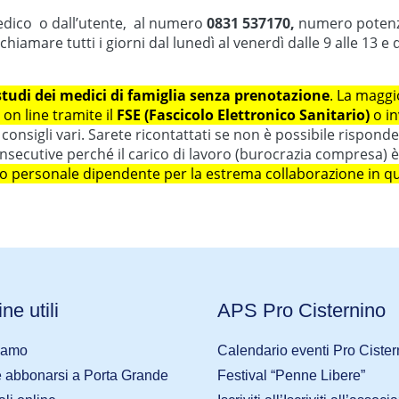
edico o dall’utente, al numero
0831 537170
,
numero potenz
hiamare tutti i giorni dal lunedì al venerdì dalle 9 alle 13 e
 studi dei medici di famiglia senza prenotazione
. La maggi
 on line tramite il
FSE (Fascicolo Elettronico Sanitario)
o in
 i consigli vari. Sarete ricontattati se non è possibile risp
onsecutive perché il carico di lavoro (burocrazia compresa)
loro personale dipendente per la estrema collaborazione in 
ne utili
APS Pro Cisternino
iamo
Calendario eventi Pro Cister
abbonarsi a Porta Grande
Festival “Penne Libere”