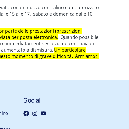
iato con un nuovo centralino computerizzato
 dalle 15 alle 17, sabato e domenica dalle 10
or parte delle prestazioni (prescrizioni
viata per posta elettronica.
Quando possibile
ondere immediatamente. Riceviamo centinaia di
 è aumentato a dismisura.
Un particolare
questo momento di grave difficoltà. Armiamoci
Social
nino