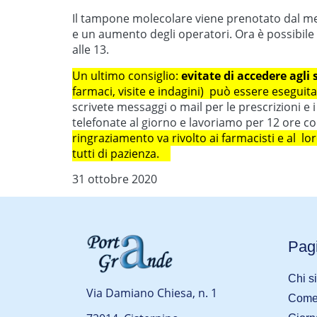
Il tampone molecolare viene prenotato dal m
e un aumento degli operatori. Ora è possibile c
alle 13.
Un ultimo consiglio:
evitate di accedere agli
farmaci, visite e indagini) può essere eseguita
scrivete messaggi o mail per le prescrizioni e
telefonate al giorno e lavoriamo per 12 ore c
ringraziamento va rivolto ai farmacisti e al 
tutti di pazienza.
31 ottobre 2020
Pagi
Chi s
Via Damiano Chiesa, n. 1
Come 