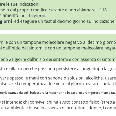
re le sue indicazioni.
so o dal proprio medico curante e non chiamare il 118.
per 14 giorni.
solamento
 giorni
ed eseguire un test al decimo giorno su indicazione
ni e con un tampone molecolare negativo al decimo giorno (
 dall’inizio dei sintomi e con un tampone molecolare negat
no 21 giorni dall’inizio dei sintomi e con assenza di sinto
sto e olfatto perché possono persistere a lungo dopo la gua
avare spesso le mani con sapone o soluzioni alcoliche, usare
misurare la temperatura due volte al giorno, evitare contatti 
propria stanza da soli, indossare la mascherina in casa, usare rigorosamente f
O
si intende: chi convive, chi ha avuto contatto fisico (stre
n un ambiente chiuso in assenza di protezioni idonee, i compa