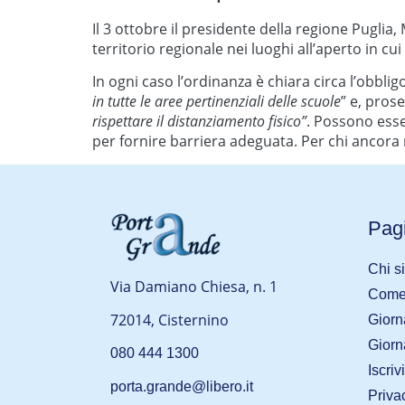
Il 3 ottobre il presidente della regione Puglia,
territorio regionale nei luoghi all’aperto in cu
In ogni caso l’ordinanza è chiara circa l’obbl
in tutte le aree pertinenziali delle scuole
” e, pros
rispettare il distanziamento fisico”
. Possono esse
per fornire barriera adeguata. Per chi ancora n
Pagi
Chi s
Via Damiano Chiesa, n. 1
Come 
72014, Cisternino
Giorn
Giorn
080 444 1300
Iscriv
porta.grande@libero.it
Priva