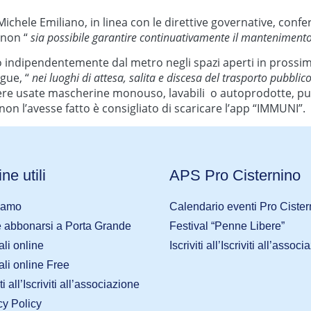
 Michele Emiliano, in linea con le direttive governative, confe
i non “
sia possibile garantire continuativamente il mantenimento
igo indipendentemente dal metro negli spazi aperti in prossim
egue, “
nei luoghi di attesa, salita e discesa del trasporto pubblic
re usate mascherine monouso, lavabili o autoprodotte, pur
on l’avesse fatto è consigliato di scaricare l’app “IMMUNI”.
ne utili
APS Pro Cisternino
iamo
Calendario eventi Pro Cister
abbonarsi a Porta Grande
Festival “Penne Libere”
ali online
Iscriviti all’Iscriviti all’assoc
ali online Free
iti all’Iscriviti all’associazione
cy Policy