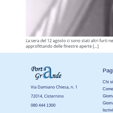
La sera del 12 agosto ci sono stati altri furti n
approfittando delle finestre aperte […]
Pagi
Chi s
Via Damiano Chiesa, n. 1
Come 
72014, Cisternino
Giorn
Giorn
080 444 1300
Iscriv