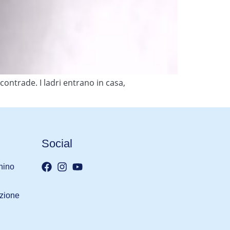
e contrade. I ladri entrano in casa,
Social
nino
iazione