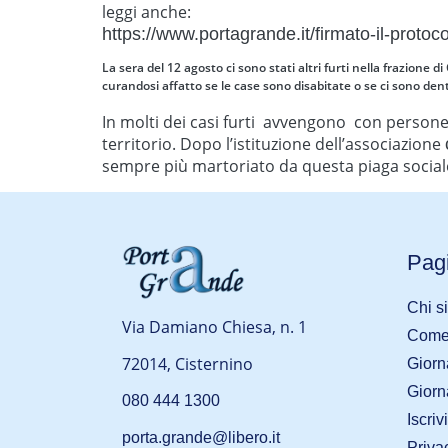
leggi anche:
https://www.portagrande.it/firmato-il-protoco
La sera del 12 agosto ci sono stati altri furti nella frazione 
curandosi affatto se le case sono disabitate o se ci sono dent
In molti dei casi furti avvengono con persone 
territorio. Dopo l’istituzione dell’associazione
sempre più martoriato da questa piaga social
Pagi
Chi s
Via Damiano Chiesa, n. 1
Come 
72014, Cisternino
Giorn
Giorn
080 444 1300
Iscriv
porta.grande@libero.it
Priva