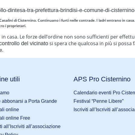
llo-dintesa-tra-prefettura-brindisi-e-comune-di-cisternino-
di Casalini di Cisternino. Continuano i furti nelle contrade. I ladri entrano in ca
ro i proprietari.
in casa. Le forze dell’ordine non sono sufficienti per effett
si spera che qualcosa in più si possa fa
controllo del vicinato
e.
ne utili
APS Pro Cisternino
iamo
Calendario eventi Pro Cister
abbonarsi a Porta Grande
Festival “Penne Libere”
ali online
Iscriviti all’Iscriviti all’assoc
ali online Free
iti all’Iscriviti all’associazione
cy Policy