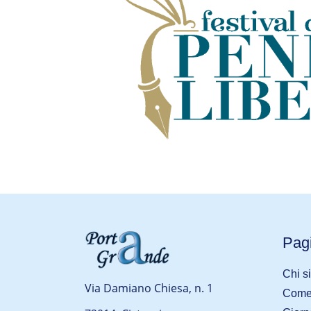
festival Penne Libere 2025
Pagi
Chi s
Via Damiano Chiesa, n. 1
Come 