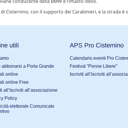
iovane conducente della BMW è rimasto illeso.
cale di Cisternino, con il supporto dei Carabinieri, e la strad
ne utili
APS Pro Cisternino
iamo
Calendario eventi Pro Cister
abbonarsi a Porta Grande
Festival “Penne Libere”
ali online
Iscriviti all’Iscriviti all’assoc
ali online Free
iti all’Iscriviti all’associazione
cy Policy
icità elettorale Comunicato
ntivo