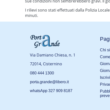
sue condizioni non sembrerebbero gravi. Il g
I rilievi sono stati effettuati dalla Polizia Lo
minuti.
Pagi
Chi s
Via Damiano Chiesa, n. 1
Come 
72014, Cisternino
Giorn
Giorn
080 444 1300
Iscriv
porta.grande@libero.it
Priva
whatsApp 327 909 8187
Pubbl
preve