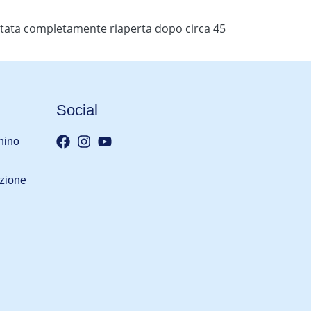
a è stata completamente riaperta dopo circa 45
Social
nino
iazione