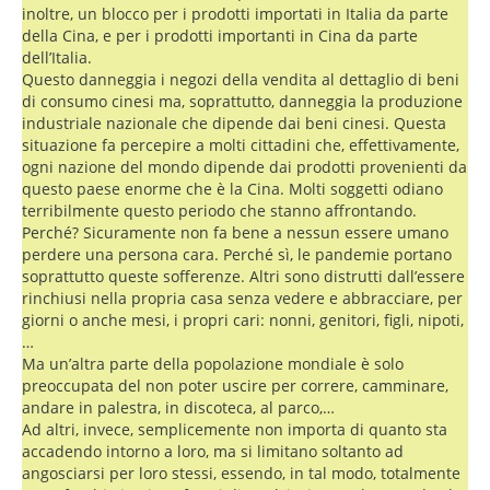
inoltre, un blocco per i prodotti importati in Italia da parte
della Cina, e per i prodotti importanti in Cina da parte
dell’Italia.
Questo danneggia i negozi della vendita al dettaglio di beni
di consumo cinesi ma, soprattutto, danneggia la produzione
industriale nazionale che dipende dai beni cinesi. Questa
situazione fa percepire a molti cittadini che, effettivamente,
ogni nazione del mondo dipende dai prodotti provenienti da
questo paese enorme che è la Cina. Molti soggetti odiano
terribilmente questo periodo che stanno affrontando.
Perché? Sicuramente non fa bene a nessun essere umano
perdere una persona cara. Perché sì, le pandemie portano
soprattutto queste sofferenze. Altri sono distrutti dall’essere
rinchiusi nella propria casa senza vedere e abbracciare, per
giorni o anche mesi, i propri cari: nonni, genitori, figli, nipoti,
…
Ma un’altra parte della popolazione mondiale è solo
preoccupata del non poter uscire per correre, camminare,
andare in palestra, in discoteca, al parco,…
Ad altri, invece, semplicemente non importa di quanto sta
accadendo intorno a loro, ma si limitano soltanto ad
angosciarsi per loro stessi, essendo, in tal modo, totalmente