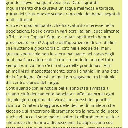
grande rilievo, ma qui invece lo è. Dato il grande
inquinamento che causava un’acqua melmosa e torbida,
prima del virus, queste scene erano solo dei banali sogni di
molti cittadini.
Altro esempio lampante, che ha scaturito interesse nella
popolazione, lo si è avuto in vari porti italiani, specialmente
a Trieste e a Cagliari. Sapete a quale spettacolo hanno
presenziato molti? A quello dell’apparizione di vari delfini
che nuotano e giocano tra di loro nelle acque dei mari.
Questo spettacolo non lo si era mai avuto nel corso degli
anni, ma è accaduto solo in questo periodo non del tutto
semplice, in cui non c’è il traffico delle grandi navi. Altri
animali visti, inaspettatamente, sono i cinghiali in una città
della Sardegna. Questi animali girovagavano tra le aiuole
del centro storico del luogo.
Continuando con le notizie belle, sono stati avvistati a
Milano, città densamente popolata e affollata ormai ogni
singolo giorno (prima del virus), nei pressi dei quartieri
vicino al Cimitero Maggiore, delle decine di minilepri che
giocano e si rincorrono liberamente tra la natura del posto.
Anche gli uccelli sono molto contenti dell’ambiente pulito e
silenzioso che hanno a disposizione. Lo apprezzano così