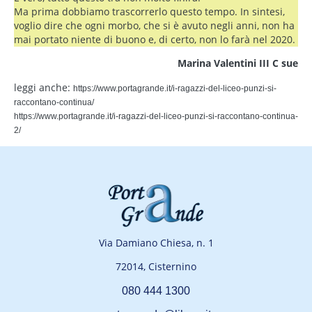
Ma prima dobbiamo trascorrerlo questo tempo. In sintesi,
voglio dire che ogni morbo, che si è avuto negli anni, non ha
mai portato niente di buono e, di certo, non lo farà nel 2020.
Marina Valentini III C sue
leggi anche:
https://www.portagrande.it/i-ragazzi-del-liceo-punzi-si-
raccontano-continua/
https://www.portagrande.it/i-ragazzi-del-liceo-punzi-si-raccontano-continua-
2/
Via Damiano Chiesa, n. 1
72014, Cisternino
080 444 1300