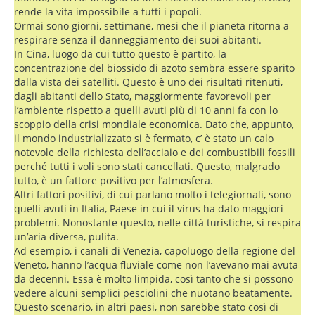
rende la vita impossibile a tutti i popoli.
Ormai sono giorni, settimane, mesi che il pianeta ritorna a
respirare senza il danneggiamento dei suoi abitanti.
In Cina, luogo da cui tutto questo è partito, la
concentrazione del biossido di azoto sembra essere sparito
dalla vista dei satelliti. Questo è uno dei risultati ritenuti,
dagli abitanti dello Stato, maggiormente favorevoli per
l’ambiente rispetto a quelli avuti più di 10 anni fa con lo
scoppio della crisi mondiale economica. Dato che, appunto,
il mondo industrializzato si è fermato, c’ è stato un calo
notevole della richiesta dell’acciaio e dei combustibili fossili
perché tutti i voli sono stati cancellati. Questo, malgrado
tutto, è un fattore positivo per l’atmosfera.
Altri fattori positivi, di cui parlano molto i telegiornali, sono
quelli avuti in Italia, Paese in cui il virus ha dato maggiori
problemi. Nonostante questo, nelle città turistiche, si respira
un’aria diversa, pulita.
Ad esempio, i canali di Venezia, capoluogo della regione del
Veneto, hanno l’acqua fluviale come non l’avevano mai avuta
da decenni. Essa è molto limpida, così tanto che si possono
vedere alcuni semplici pesciolini che nuotano beatamente.
Questo scenario, in altri paesi, non sarebbe stato così di