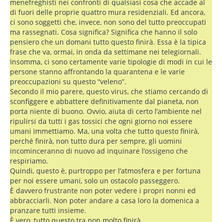
menefreghisti nei confronti di qualsiasi cosa che accade al
di fuori delle proprie quattro mura residenziali. Ed ancora,
ci sono soggetti che, invece, non sono del tutto preoccupati
ma rassegnati. Cosa significa? Significa che hanno il solo
pensiero che un domani tutto questo finirà. Essa è la tipica
frase che va, ormai, in onda da settimane nei telegiornali.
Insomma, ci sono certamente varie tipologie di modi in cui le
persone stanno affrontando la quarantena e le varie
preoccupazioni su questo “veleno”.
Secondo il mio parere, questo virus, che stiamo cercando di
sconfiggere e abbattere definitivamente dal pianeta, non
porta niente di buono. Ovvio, aiuta di certo l’ambiente nel
ripulirsi da tutti i gas tossici che ogni giorno noi essere
umani immettiamo. Ma, una volta che tutto questo finirà,
perché finirà, non tutto dura per sempre, gli uomini
incominceranno di nuovo ad inquinare l’ossigeno che
respiriamo.
Quindi, questo è, purtroppo per l’atmosfera e per fortuna
per noi essere umani, solo un ostacolo passeggero.
È davvero frustrante non poter vedere i propri nonni ed
abbracciarli. Non poter andare a casa loro la domenica a
pranzare tutti insieme.
È vero, tutto questo tra non molto finirà.