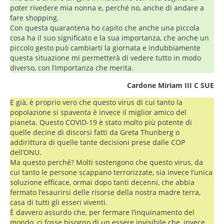
poter rivedere mia nonna e, perché no, anche di andare a
fare shopping.
Con questa quarantena ho capito che anche una piccola
cosa ha il suo significato e la sua importanza, che anche un
piccolo gesto può cambiarti la giornata e indubbiamente
questa situazione mi permetterà di vedere tutto in modo
diverso, con l’importanza che merita.
Cardone Miriam III C SUE
E già, è proprio vero che questo virus di cui tanto la
popolazione si spaventa è invece il miglior amico del
pianeta. Questo COVID-19 è stato molto più potente di
quelle decine di discorsi fatti da Greta Thunberg o
addirittura di quelle tante decisioni prese dalle COP
dell’ONU.
Ma questo perché? Molti sostengono che questo virus, da
cui tanto le persone scappano terrorizzate, sia invece l’unica
soluzione efficace, ormai dopo tanti decenni, che abbia
fermato l’esaurirsi delle risorse della nostra madre terra,
casa di tutti gli esseri viventi.
È davvero assurdo che, per fermare l’inquinamento del
mondo, ci fosse bisogno di un essere invisibile che, invece,