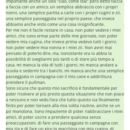
importante anche un solo “ciao, come stai” però detto faccia
a faccia con un amico, un semplice abbraccio con i propri
nonni, una semplice partita a carte con i propri cugini e zii,
una semplice passeggiata nel proprio paese, che invece
abbiamo anche visto come una cosa insignificante.
Per me non è facile restare in casa, non poter vedere i miei
amici, che sono ormai parte delle mie giornate, non poter
vedere mia cugina, che invece prima vedevo tutti i giorni,
non poter vedere mia nonna e i miei zii. Non avrei mai
pensato di poterlo dire, ma, nonostante ora io abbia la
possibilità di svegliarmi più tardi o di stare più tempo a
casa, mi manca la vita di tutti i giorni, mi manca andare a
scuola e sedermi tra i banchi, mi manca anche una semplice
passeggiata in campagna con il mio cane e addirittura
prendere il pullman.
Sono sicura che questo mio sacrificio è fondamentale per
poter risolvere al più presto questa situazione che non piace
a nessuno e non vedo l’ora che tutto questo sia finalmente
finito per poter tornare alla mia solita routine, anche se un
po’ monotona. Sono impaziente di poter riabbracciare i miei
amici, di poter uscire a prendere qualcosa senza
preoccupazioni, di fare una passeggiata in campagna con
mia zia e di fare un giro in macchina con mia cugina, di