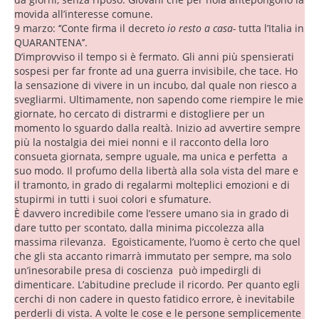
movida all’interesse comune.
9 marzo: ‘’Conte firma il decreto
io resto
a casa-
tutta l’Italia in
QUARANTENA’’.
D’improvviso il tempo si è fermato. Gli anni più spensierati
sospesi per far fronte ad una guerra invisibile, che tace. Ho
la sensazione di vivere in un incubo, dal quale non riesco a
svegliarmi. Ultimamente, non sapendo come riempire le mie
giornate, ho cercato di distrarmi e distogliere per un
momento lo sguardo dalla realtà. Inizio ad avvertire sempre
più la nostalgia dei miei nonni e il racconto della loro
consueta giornata, sempre uguale, ma unica e perfetta a
suo modo. Il profumo della libertà alla sola vista del mare e
il tramonto, in grado di regalarmi molteplici emozioni e di
stupirmi in tutti i suoi colori e sfumature.
È davvero incredibile come l’essere umano sia in grado di
dare tutto per scontato, dalla minima piccolezza alla
massima rilevanza. Egoisticamente, l’uomo è certo che quel
che gli sta accanto rimarrà immutato per sempre, ma solo
un’inesorabile presa di coscienza può impedirgli di
dimenticare. L’abitudine preclude il ricordo. Per quanto egli
cerchi di non cadere in questo fatidico errore, è inevitabile
perderli di vista. A volte le cose e le persone semplicemente