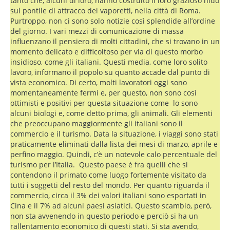
tanto che, alcuni di loro, hanno costruito il loro grazioso nido
sul pontile di attracco dei vaporetti, nella città di Roma.
Purtroppo, non ci sono solo notizie così splendide all’ordine
del giorno. I vari mezzi di comunicazione di massa
influenzano il pensiero di molti cittadini, che si trovano in un
momento delicato e difficoltoso per via di questo morbo
insidioso, come gli italiani. Questi media, come loro solito
lavoro, informano il popolo su quanto accade dal punto di
vista economico. Di certo, molti lavoratori oggi sono
momentaneamente fermi e, per questo, non sono così
ottimisti e positivi per questa situazione come lo sono
alcuni biologi e, come detto prima, gli animali. Gli elementi
che preoccupano maggiormente gli italiani sono il
commercio e il turismo. Data la situazione, i viaggi sono stati
praticamente eliminati dalla lista dei mesi di marzo, aprile e
perfino maggio. Quindi, c’è un notevole calo percentuale del
turismo per l’Italia. Questo paese è fra quelli che si
contendono il primato come luogo fortemente visitato da
tutti i soggetti del resto del mondo. Per quanto riguarda il
commercio, circa il 3% dei valori italiani sono esportati in
Cina e il 7% ad alcuni paesi asiatici. Questo scambio, però,
non sta avvenendo in questo periodo e perciò si ha un
rallentamento economico di questi stati. Si sta avendo,