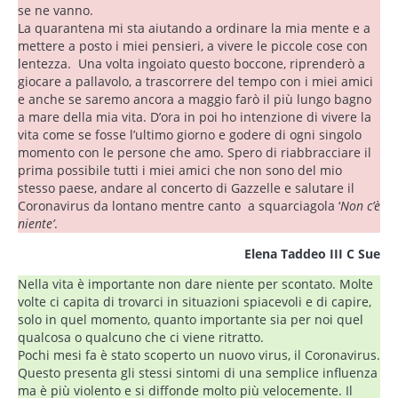
se ne vanno.
La quarantena mi sta aiutando a ordinare la mia mente e a
mettere a posto i miei pensieri, a vivere le piccole cose con
lentezza. Una volta ingoiato questo boccone, riprenderò a
giocare a pallavolo, a trascorrere del tempo con i miei amici
e anche se saremo ancora a maggio farò il più lungo bagno
a mare della mia vita. D’ora in poi ho intenzione di vivere la
vita come se fosse l’ultimo giorno e godere di ogni singolo
momento con le persone che amo. Spero di riabbracciare il
prima possibile tutti i miei amici che non sono del mio
stesso paese, andare al concerto di Gazzelle e salutare il
Coronavirus da lontano mentre canto a squarciagola ‘
Non c’è
niente’
.
Elena Taddeo III C Sue
Nella vita è importante non dare niente per scontato. Molte
volte ci capita di trovarci in situazioni spiacevoli e di capire,
solo in quel momento, quanto importante sia per noi quel
qualcosa o qualcuno che ci viene ritratto.
Pochi mesi fa è stato scoperto un nuovo virus, il Coronavirus.
Questo presenta gli stessi sintomi di una semplice influenza
ma è più violento e si diffonde molto più velocemente. Il