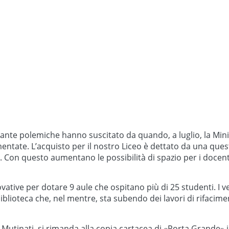
 tante polemiche hanno suscitato da quando, a luglio, la Min
entate. L’acquisto per il nostro Liceo è dettato da una que
ti. Con questo aumentano le possibilità di spazio per i doce
innovative per dotare 9 aule che ospitano più di 25 studenti
iblioteca che, nel mentre, sta subendo dei lavori di rifacimen
 Mutinati, si rimanda alla copia cartacea di «Porta Grande» i