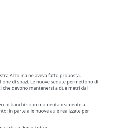
istra Azzolina ne aveva fatto proposta,
stione di spazi. Le nuove sedute permettono di
nti che devono mantenersi a due metri dal
. I vecchi banchi sono momentaneamente a
to; in parte alle nuove aule realizzate per
n uscita a fine ottobre.