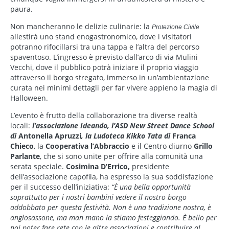
paura.
Non mancheranno le delizie culinarie: la
Protezione Civile
allestirà uno stand enogastronomico, dove i visitatori
potranno rifocillarsi tra una tappa e l’altra del percorso
spaventoso. L’ingresso è previsto dall’arco di via Mulini
Vecchi, dove il pubblico potrà iniziare il proprio viaggio
attraverso il borgo stregato, immerso in un’ambientazione
curata nei minimi dettagli per far vivere appieno la magia di
Halloween.
L’evento è frutto della collaborazione tra diverse realtà
locali:
l’associazione Ideando, l’ASD New Street Dance School
di
Antonella Apruzzi
, la Ludoteca Kikko Tata di
Franca
Chieco
, la
Cooperativa l’Abbraccio
e il Centro diurno
Grillo
Parlante
, che si sono unite per offrire alla comunità una
serata speciale.
Cosimina D’Errico,
presidente
dell’associazione capofila, ha espresso la sua soddisfazione
per il successo dell’iniziativa:
“È una bella opportunità
soprattutto per i nostri bambini vedere il nostro borgo
addobbato per questa festività. Non è una tradizione nostra, è
anglosassone, ma man mano la stiamo festeggiando. È bello per
noi poter fare rete con le altre associazioni e contribuire al