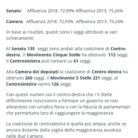
Elezioni politiche 2018 – analisi e risultati
Senato
: Affluenza 2018: 72,99% Affluenza 2013: 75,26%
Camera
: Affluenza 2018: 72,93% Affluenza 2013: 75,24%
In base ai risultati, questi sono i seggi attribuiti ai vari
schieramenti:
Al
Senato
135
seggi sono andati alla coalizione di
Centro-
destra
, il
Movimento Cinque Stelle
ha ottenuto
112
seggi,
il
Centrosinistra
può contare su
61
seggi.
Alla
Camera dei deputati
la coalizione di
Centro-destra
ha
ottenuto
260
seggi, il
Movimento 5 Stelle
221
seggi, al
Centrosinistra
vanno
126
seggi.
Con questi numeri sia il centro-destra che i 5 Stelle
difficilmente riusciranno a formare un governo se non
alleandosi con un’altra forza o con la fiducia di parlamentari
che permettano loro di raggiungere la maggioranza.
La coalizione di centrodestra è quella più ampia, anche se
ancora distante dalla soglia della maggioranza assoluta
nelle due Camere.