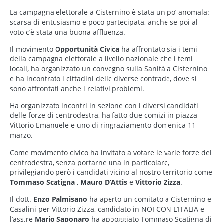
La campagna elettorale a Cisternino è stata un po’ anomala:
scarsa di entusiasmo e poco partecipata, anche se poi al
voto c’è stata una buona affluenza.
Il movimento
Opportunità Civica
ha affrontato sia i temi
della campagna elettorale a livello nazionale che i temi
locali, ha organizzato un convegno sulla Sanità a Cisternino
e ha incontrato i cittadini delle diverse contrade, dove si
sono affrontati anche i relativi problemi.
Ha organizzato incontri in sezione con i diversi candidati
delle forze di centrodestra, ha fatto due comizi in piazza
Vittorio Emanuele e uno di ringraziamento domenica 11
marzo.
Come movimento civico ha invitato a votare le varie forze del
centrodestra, senza portarne una in particolare,
privilegiando però i candidati vicino al nostro territorio come
Tommaso Scatigna
,
Mauro D’Attis
e
Vittorio Zizza
.
Il dott.
Enzo Palmisano
ha aperto un comitato a Cisternino e
Casalini per Vittorio Zizza, candidato in NOI CON L’ITALIA e
l’ass.re
Mario Saponaro
ha appoggiato Tommaso Scatigna di