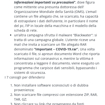
Informazioni importanti su precauzioni
”
, dove figura
come mittente una presunta dottoressa dell’
Organizzazione Mondiale della Sanità (OMS). L’email
contiene un file allegato che, se scaricato, ha capacità
di estrapolare i dati dell’utente, in particolare il nome
del pc, l’IP in locale della macchina e il modello della
scheda di rete.
un’altra campagna sfrutta il malware “Blackwater”: si
tratta di una campagna globale. L’utente riceve una
mail che invita a scaricare un file allegato RAR
denominato
“Important – COVID-19.rar”.
Una volta
scaricato il file, si apreun documento Word che riporta
informazioni sul coronavirus e, mentre la vittima è
concentrata a leggere il documento, viene eseguito un
programma che carpisce dati sensibili, bypassando i
sistemi di sicurezza.
I 7 consigli per difendersi
Non installare software sconosciuti o di dubbia
provenienza;
Non scaricare file compressi con estensione ZIP, RAR,
TAR, GZ;
Non cliccare su link che provengono da fonti