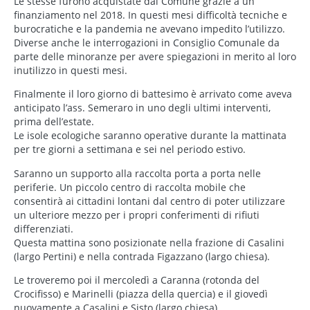
Le stesse furono acquistate dal Comune grazie a un
finanziamento nel 2018. In questi mesi difficoltà tecniche e
burocratiche e la pandemia ne avevano impedito l’utilizzo.
Diverse anche le interrogazioni in Consiglio Comunale da
parte delle minoranze per avere spiegazioni in merito al loro
inutilizzo in questi mesi.
Finalmente il loro giorno di battesimo è arrivato come aveva
anticipato l’ass. Semeraro in uno degli ultimi interventi,
prima dell’estate.
Le isole ecologiche saranno operative durante la mattinata
per tre giorni a settimana e sei nel periodo estivo.
Saranno un supporto alla raccolta porta a porta nelle
periferie. Un piccolo centro di raccolta mobile che
consentirà ai cittadini lontani dal centro di poter utilizzare
un ulteriore mezzo per i propri conferimenti di rifiuti
differenziati.
Questa mattina sono posizionate nella frazione di Casalini
(largo Pertini) e nella contrada Figazzano (largo chiesa).
Le troveremo poi il mercoledì a Caranna (rotonda del
Crocifisso) e Marinelli (piazza della quercia) e il giovedì
nuovamente a Casalini e Sisto (largo chiesa).