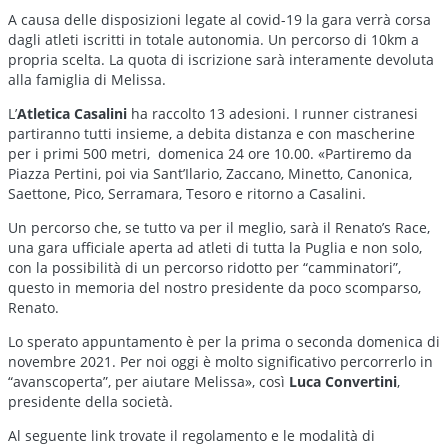
A causa delle disposizioni legate al covid-19 la gara verrà corsa
dagli atleti iscritti in totale autonomia. Un percorso di 10km a
propria scelta. La quota di iscrizione sarà interamente devoluta
alla famiglia di Melissa.
L’
Atletica Casalini
ha raccolto 13 adesioni. I runner cistranesi
partiranno tutti insieme, a debita distanza e con mascherine
per i primi 500 metri, domenica 24 ore 10.00. «Partiremo da
Piazza Pertini, poi via Sant’Ilario, Zaccano, Minetto, Canonica,
Saettone, Pico, Serramara, Tesoro e ritorno a Casalini.
Un percorso che, se tutto va per il meglio, sarà il Renato’s Race,
una gara ufficiale aperta ad atleti di tutta la Puglia e non solo,
con la possibilità di un percorso ridotto per “camminatori”,
questo in memoria del nostro presidente da poco scomparso,
Renato.
Lo sperato appuntamento è per la prima o seconda domenica di
novembre 2021. Per noi oggi è molto significativo percorrerlo in
“avanscoperta”, per aiutare Melissa», così
Luca Convertini
,
presidente della società.
Al seguente link trovate il regolamento e le modalità di