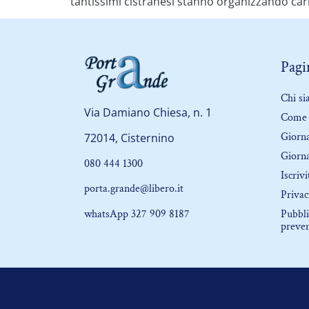
tantissimi cistranesi stanno organizzando carri
Pagin
Chi s
Via Damiano Chiesa, n. 1
Come 
Giorna
72014, Cisternino
Giorna
080 444 1300
Iscrivi
porta.grande@libero.it
Privac
whatsApp 327 909 8187
Pubbli
preve