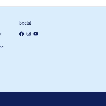
Social
o
one