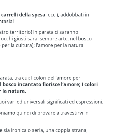
 carrelli della spesa
, ecc.), addobbati in
ntasia!
stro territorio! In parata ci saranno
li occhi giusti sarai sempre arte; nel bosco
e per la cultura); l’amore per la natura.
ata, tra cui: I colori dell’amore per
l bosco incantato fiorisce l’amore; I colori
r la natura.
oi vari ed universali significati ed espressioni.
oniamo quindi di provare a travestirvi in
 sia ironica o seria, una coppia strana,