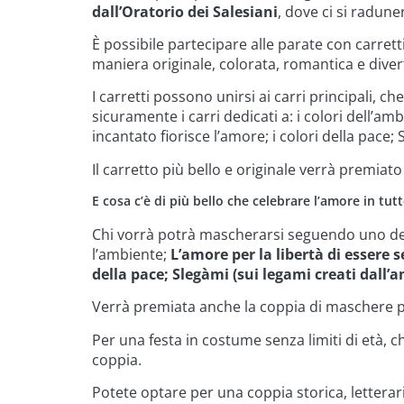
dall’Oratorio dei Salesiani
, dove ci si radune
È possibile partecipare alle parate con carretti
maniera originale, colorata, romantica e diver
I carretti possono unirsi ai carri principali, c
sicuramente i carri dedicati a: i colori dell’amb
incantato fiorisce l’amore; i colori della pace; 
Il carretto più bello e originale verrà premiato 
E cosa c’è di più bello che celebrare l’amore in t
Chi vorrà potrà mascherarsi seguendo uno dei t
l’ambiente;
L’amore per la libertà di essere s
della pace; Slegàmi (sui legami creati dall’a
Verrà premiata anche la coppia di maschere più b
Per una festa in costume senza limiti di età, c
coppia.
Potete optare per una coppia storica, letterar