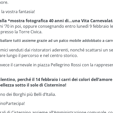
ore.
la vostra fantasia!
e alla *mostra fotografica 40 anni di…una Vita Carnevalat
ni ’70 in poi, oppure consegnando entro lunedì 9 febbraio le f
resso la Torre Civica.
a ballare tutti assieme grazie ad un palco mobile addobbato a carr
ci venduti dai ristoratori aderenti, nonché scattarsi un sel
re lungo il percorso e nel centro storico.
nvece il carnevale in piazza Pellegrino Rossi con la rappresen
entino, perché il 14 febbraio i carri dei colori dell’amor
llezza sotto il sole di Cisternino!
o dei Borghi più Belli d’Italia.
ninoPartecipa!
rali di Cisternino assieme all’Amministrazione comunale, con 