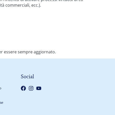
ità commerciali, ecc.).
r essere sempre aggiornato.
Social
o
one