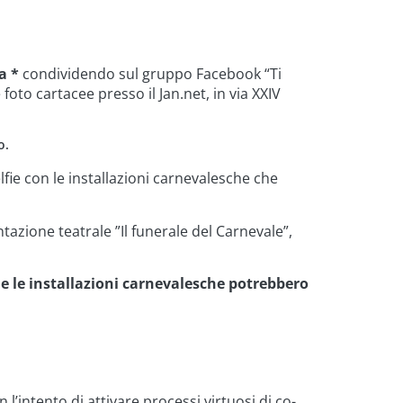
a *
condividendo sul gruppo Facebook “Ti
oto cartacee presso il Jan.net, in via XXIV
o.
fie con le installazioni carnevalesche che
tazione teatrale ”Il funerale del Carnevale”,
e e le installazioni carnevalesche potrebbero
l’intento di attivare processi virtuosi di co-