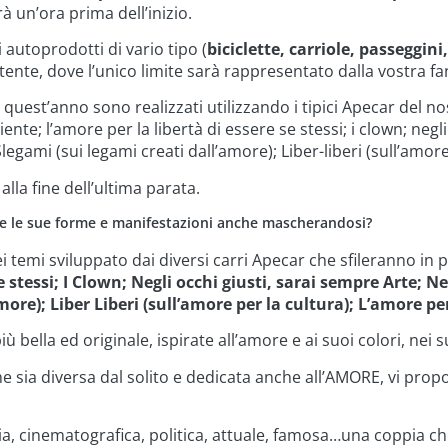
rà un’ora prima dell’inizio.
 autoprodotti di vario tipo (
biciclette, carriole, passeggini,
tente, dove l’unico limite sarà rappresentato dalla vostra fa
he quest’anno sono realizzati utilizzando i tipici Apecar del no
iente; l’amore per la libertà di essere se stessi; i clown; neg
Slegami (sui legami creati dall’amore); Liber-liberi (sull’amor
alla fine dell’ultima parata.
utte le sue forme e manifestazioni anche mascherandosi?
emi sviluppato dai diversi carri Apecar che sfileranno in par
e stessi; I Clown; Negli occhi giusti, sarai sempre Arte; Ne
more); Liber Liberi (sull’amore per la cultura); L’amore pe
ella ed originale, ispirate all’amore e ai suoi colori, nei su
he sia diversa dal solito e dedicata anche all’AMORE, vi prop
ia, cinematografica, politica, attuale, famosa…una coppia che