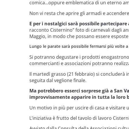
comica…oppure emblematica di un eterno am
Non vi resta che aprire gli armadi e accendere 
E per i nostalgici sarà possibile partecipar
racconto Cisternino” foto di carnevali dagli an
Maggio, in modo che possano essere esposte p
Lungo le parate sarà possibile fermarsi più volte 
Si potranno degustare i prodotti enogastronomi
commercianti e associazioni potranno realizza
Il martedì grasso (21 febbraio) si concluderà i
seguita dal veglione finale.
Ma potrebbero esserci sorprese già a San Val
improvvisamente apparire in tutta la loro be
Un motivo in più per uscire di casa e visitare un
L’iniziativa è frutto del tavolo di lavoro Cister
Avviato dalla Consulta della Associazioni cultu